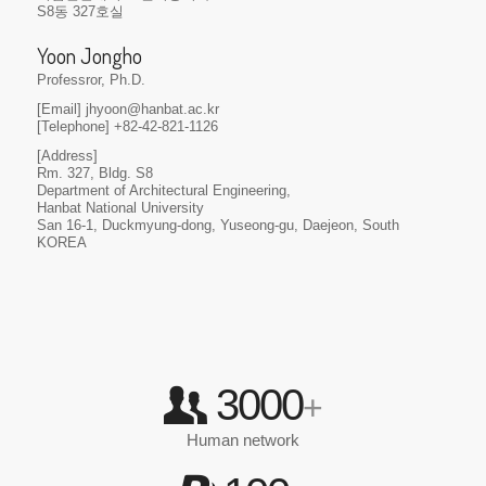
S8동 327호실
Yoon Jongho
Professror, Ph.D.
[Email] jhyoon@hanbat.ac.kr
[Telephone] +82-42-821-1126
[Address]
Rm. 327, Bldg. S8
Department of Architectural Engineering,
Hanbat National University
San 16-1, Duckmyung-dong, Yuseong-gu, Daejeon, South
KOREA
3000
+
Human network