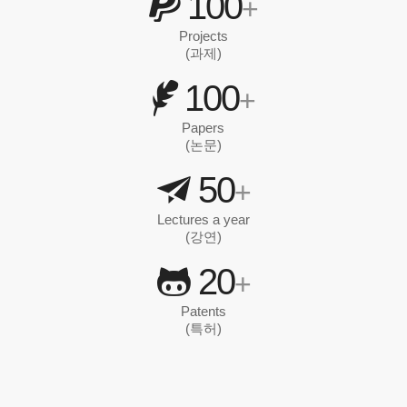
100
+
Projects
(과제)
100
+
Papers
(논문)
50
+
Lectures a year
(강연)
20
+
Patents
(특허)