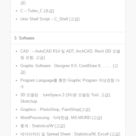
급)
C – Turbo_C (초급)
Unix Shell Script – C_Shell (고급)
3. Software
CAD : – AutoCAD R14 및 ADT, ArchCAD, Revit (3D 모델
링 포함, 고급)
Graphic Software : Designer 8.0, CorelDraw 9, …… (고
급)
Program Language를 통한 Graphic Program 작성경험 다
수
3D 모델링 : tureSpace 2 (3차원 모델링 Tool, 고급),
Sketchup.
Graphics : PhotoShop, PaintShop(고급)
WordProcessing : 아래한글, MS-WORD (고급)
통계 : Statistica/W (고급)
데이타처리 및 Spread Sheet : Statistica/W, Excell (고급)