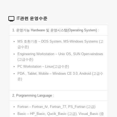
IT관련 운영수준
1. 운영가능 Hardware 및 운영시스템(Operating System) :
MS 호환기종 – DOS System, MS-Windows Systems (고
급수준)
Engineering Workstation – Unix OS, SUN Open-windows
(고급수준)
PC Workstation – Linux(고급수준)
PDA , Tablet, Mobile – Windows CE 3.0, Android (고급수
준)
2. Porgramming Language :
Fortran – Fortran_Ⅳ, Fortran_77, PS_Fortran (고급)
Basic – HP_Basic, Qucik_Basic (고급), Visual_Basic (중