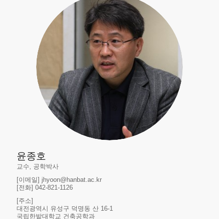
윤종호
교수, 공학박사
[이메일] jhyoon@hanbat.ac.kr
[전화] 042-821-1126
[주소]
대전광역시 유성구 덕명동 산 16-1
국립한밭대학교 건축공학과