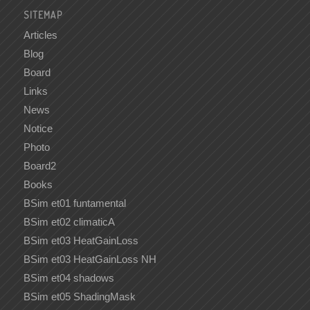
SITEMAP
Articles
Blog
Board
Links
News
Notice
Photo
Board2
Books
BSim et01 funtamental
BSim et02 climaticA
BSim et03 HeatGainLoss
BSim et03 HeatGainLoss NH
BSim et04 shadows
BSim et05 ShadingMask