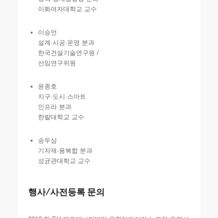
이화여자대학교 교수
이승언
설계·시공·운영 분과
한국건설기술연구원 /
선임연구위원
윤종호
지구·도시·스마트
인프라 분과
한밭대학교 교수
송두삼
기자재·융복합 분과
성균관대학교 교수
행사/사전등록 문의