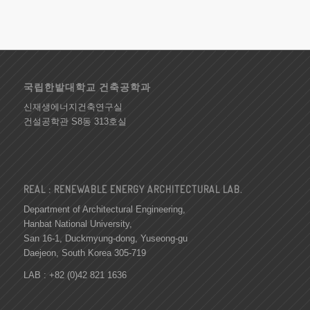
국립한밭대학교 건축공학과
신재생에너지건축연구실
건설공학관 S8동 313호실
REAL : RENEWABLE ENERGY ARCHITECTURAL LAB.
Department of Architectural Engineering,
Hanbat National University,
San 16-1, Duckmyung-dong, Yuseong-gu
Daejeon, South Korea 305-719
LAB : +82 (0)42 821 1636